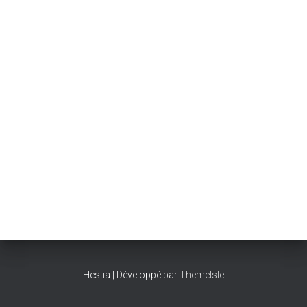
Hestia | Développé par
ThemeIsle