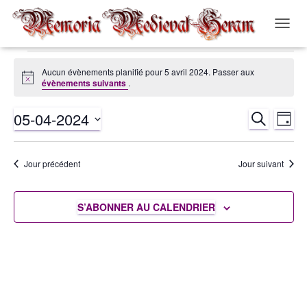
OUVRI
LA
NAVIG
Évènements
Aucun évènements planifié pour 5 avril 2024. Passer aux
Notice
évènements suivants
.
for
05-04-2024
RECHERCH
Nav
Recher
JOUR
5
Sélectionnez
de
et
une
avril
Jour précédent
Jour suivant
date.
vue
navigat
2024
Év
S’ABONNER AU CALENDRIER
de
vues
Évènem