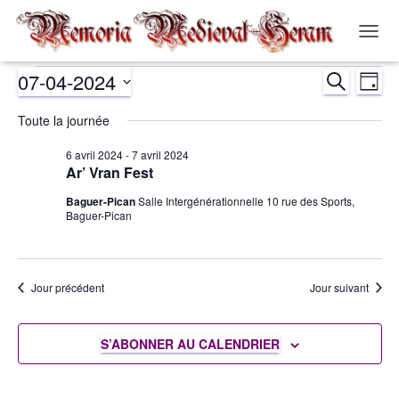
OUVR
LA
07-04-2024
RECHERCH
NAVIG
Évènements
Nav
Recher
JOUR
Sélectionnez
de
Toute la journée
et
for
une
date.
vue
6 avril 2024
-
7 avril 2024
navigat
7
Ar’ Vran Fest
Év
Baguer-Pican
Salle Intergénérationnelle 10 rue des Sports,
de
avril
Baguer-Pican
vues
2024
Évènem
Jour précédent
Jour suivant
S’ABONNER AU CALENDRIER