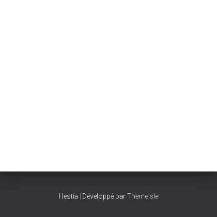
Hestia | Développé par
ThemeIsle