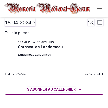
OUVR
LA
18-04-2024
RECHERCH
NAVIG
Évènements
Nav
Recher
JOUR
Sélectionnez
de
Toute la journée
et
for
une
date.
vue
18 avril 2024
-
21 avril 2024
navigat
18
Carnaval de Landerneau
Év
Landerneau
Landerneau
de
avril
vues
2024
Jour précédent
Jour suivant
Évènem
S’ABONNER AU CALENDRIER