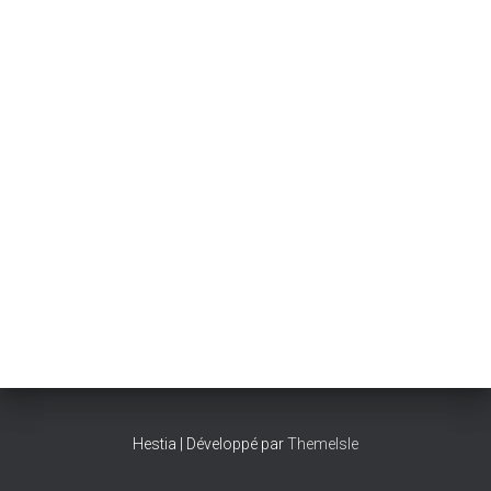
Hestia | Développé par
ThemeIsle