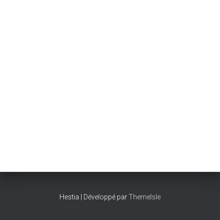
Hestia | Développé par
ThemeIsle