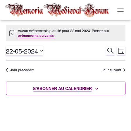
OUVRI
LA
NAVIG
Évènements
Aucun évènements planifié pour 22 mai 2024. Passer aux
Notice
évènements suivants
.
for
22-05-2024
RECHERCH
Nav
Recher
JOUR
22
Sélectionnez
de
et
une
mai
Jour précédent
Jour suivant
date.
vue
navigat
2024
Év
S’ABONNER AU CALENDRIER
de
vues
Évènem