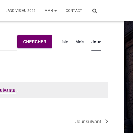
LANDIVISIAU 2026
MMH
CONTACT
Navigation
CHERCHER
Liste
Mois
Jour
de
vues
Évènement
uivants
.
Jour suivant