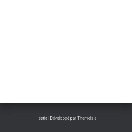
Hestia | Développé par
ThemeIsle