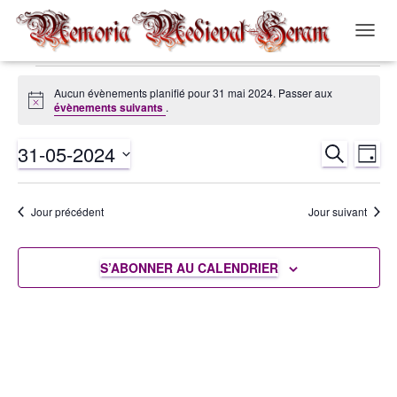
OUVRI
LA
NAVIG
Évènements
Aucun évènements planifié pour 31 mai 2024. Passer aux
Notice
évènements suivants
.
for
31-05-2024
RECHERCH
Nav
Recher
JOUR
31
Sélectionnez
de
et
une
mai
Jour précédent
Jour suivant
date.
vue
navigat
2024
Év
S’ABONNER AU CALENDRIER
de
vues
Évènem