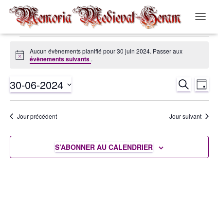
OUVRI
LA
NAVIG
Évènements
Aucun évènements planifié pour 30 juin 2024. Passer aux
Notice
évènements suivants
.
for
30-06-2024
RECHERCH
Nav
Recher
JOUR
30
Sélectionnez
de
et
une
juin
Jour précédent
Jour suivant
date.
vue
navigat
2024
Év
S’ABONNER AU CALENDRIER
de
vues
Évènem