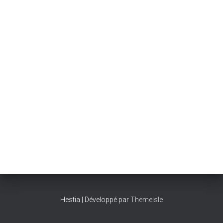
Hestia | Développé par
ThemeIsle