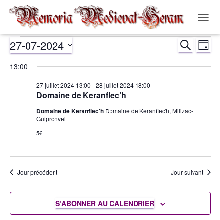
OUVR
LA
27-07-2024
RECHERCH
NAVIG
Évènements
Nav
Recher
JOUR
Sélectionnez
de
13:00
et
for
une
date.
vue
27 juillet 2024 13:00
-
28 juillet 2024 18:00
navigat
27
Domaine de Keranflec’h
Év
Domaine de Keranflec'h
Domaine de Keranflec'h, Milizac-
de
juillet
Guipronvel
5€
vues
2024
Évènem
Jour précédent
Jour suivant
S’ABONNER AU CALENDRIER