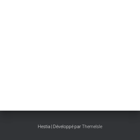
Hestia | Développé par
ThemeIsle