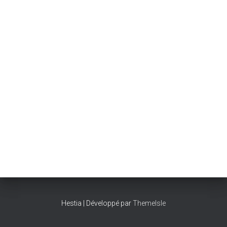
Hestia | Développé par
ThemeIsle