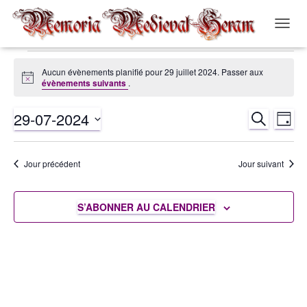
OUVRI
LA
NAVIG
Évènements
Aucun évènements planifié pour 29 juillet 2024. Passer aux
Notice
évènements suivants
.
for
29-07-2024
RECHERCH
Nav
Recher
JOUR
29
Sélectionnez
de
et
une
juillet
Jour précédent
Jour suivant
date.
vue
navigat
2024
Év
S’ABONNER AU CALENDRIER
de
vues
Évènem