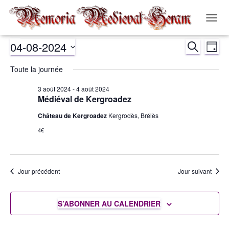
OUVR
LA
04-08-2024
RECHERCH
NAVIG
Évènements
Nav
Recher
JOUR
Sélectionnez
de
Toute la journée
et
for
une
date.
vue
3 août 2024
-
4 août 2024
navigat
4
Médiéval de Kergroadez
Év
Château de Kergroadez
Kergrodès, Brélès
de
août
4€
vues
2024
Évènem
Jour précédent
Jour suivant
S’ABONNER AU CALENDRIER