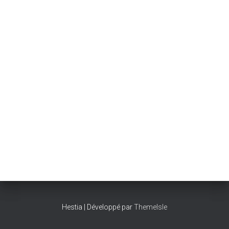
Hestia | Développé par
ThemeIsle