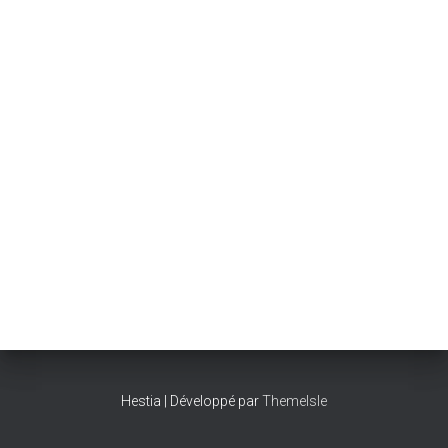
Hestia | Développé par
ThemeIsle