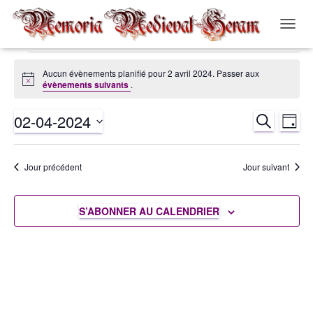
OUVRI
LA
NAVIG
Évènements
Aucun évènements planifié pour 2 avril 2024. Passer aux
Notice
évènements suivants
.
for
02-04-2024
RECHERCH
Nav
Recher
JOUR
2
Sélectionnez
de
et
une
avril
Jour précédent
Jour suivant
date.
vue
navigat
2024
Év
S’ABONNER AU CALENDRIER
de
vues
Évènem