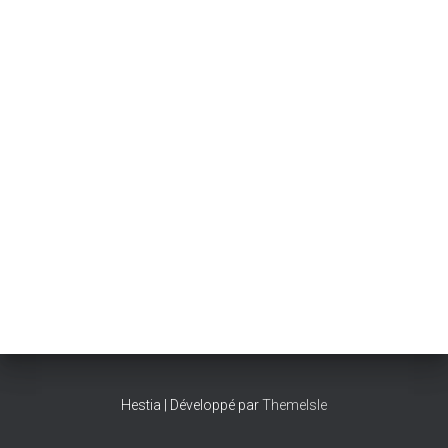
Hestia | Développé par
ThemeIsle