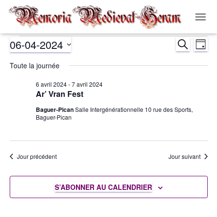
OUVR
LA
06-04-2024
RECHERCH
NAVIG
Évènements
Nav
Recher
JOUR
Sélectionnez
de
Toute la journée
et
for
une
date.
vue
6 avril 2024
-
7 avril 2024
navigat
6
Ar’ Vran Fest
Év
Baguer-Pican
Salle Intergénérationnelle 10 rue des Sports,
de
avril
Baguer-Pican
vues
2024
Évènem
Jour précédent
Jour suivant
S’ABONNER AU CALENDRIER