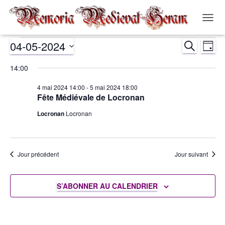
OUVR
LA
04-05-2024
RECHERCH
NAVIG
Évènements
Nav
Recher
JOUR
Sélectionnez
de
14:00
et
for
une
date.
vue
4 mai 2024 14:00
-
5 mai 2024 18:00
navigat
4
Fête Médiévale de Locronan
Év
Locronan
Locronan
de
mai
vues
2024
Jour précédent
Jour suivant
Évènem
S’ABONNER AU CALENDRIER