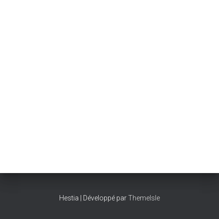
Hestia | Développé par
ThemeIsle