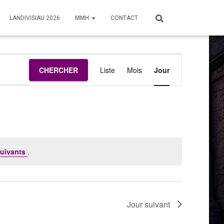
LANDIVISIAU 2026
MMH
CONTACT
Navigation
CHERCHER
Liste
Mois
Jour
de
vues
Évènement
uivants
.
Jour suivant