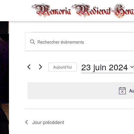
Évènements
Recherche
Saisir
mot-
clé.
et
for
Rechercher
23 juin 2024
Évènements
Aujourd’hui
par
navigation
Sélectionnez
23
mot-
une
clé.
date.
Au
de
juin
vues
2024
Jour précédent
Évènements