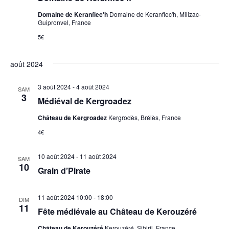
Domaine de Keranflec'h
Domaine de Keranflec'h, Milizac-
Guipronvel, France
5€
août 2024
3 août 2024
-
4 août 2024
SAM
3
Médiéval de Kergroadez
Château de Kergroadez
Kergrodès, Brélès, France
4€
10 août 2024
-
11 août 2024
SAM
10
Grain d’Pirate
11 août 2024 10:00
-
18:00
DIM
11
Fête médiévale au Château de Kerouzéré
Château de Kerouzéré
Kerouzéré, Sibiril, France