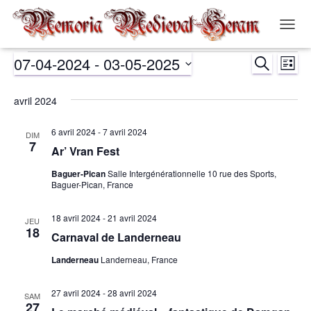
OUVR
LA
07-04-2024
 - 
03-05-2025
RECHERCH
NAVIG
Évènements
Nav
Recher
LISTE
Sélectionnez
de
et
une
avril 2024
date.
vue
navigat
6 avril 2024
-
7 avril 2024
DIM
Év
7
Ar’ Vran Fest
de
Baguer-Pican
Salle Intergénérationnelle 10 rue des Sports,
Baguer-Pican, France
vues
18 avril 2024
-
21 avril 2024
Évènem
JEU
18
Carnaval de Landerneau
Landerneau
Landerneau, France
27 avril 2024
-
28 avril 2024
SAM
27