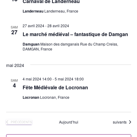
Carnaval de Landerneau
Landerneau
Landerneau, France
27 avril 2024
-
28 avril 2024
SAM
27
Le marché médiéval – fantastique de Damgan
Damguan
Maison des damganais Rue du Champ Creiss,
DAMGAN, France
mai 2024
4 mai 2024 14:00
-
5 mai 2024 18:00
SAM
4
Fête Médiévale de Locronan
Locronan
Locronan, France
Évènements
Aujourd’hui
suivants
ÉVÈNEMENTS
PRÉCÉDENTS