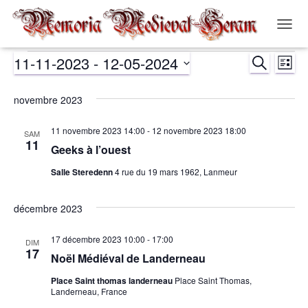
OUVR
LA
11-11-2023
 - 
12-05-2024
RECHERCH
NAVIG
Évènements
Nav
Recher
LISTE
Sélectionnez
de
et
une
novembre 2023
date.
vue
navigat
11 novembre 2023 14:00
-
12 novembre 2023 18:00
SAM
Év
11
Geeks à l’ouest
de
Salle Steredenn
4 rue du 19 mars 1962, Lanmeur
vues
décembre 2023
Évènem
17 décembre 2023 10:00
-
17:00
DIM
17
Noël Médiéval de Landerneau
Place Saint thomas landerneau
Place Saint Thomas,
Landerneau, France