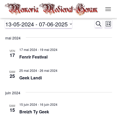
OUVR
LA
13-05-2024
 - 
07-06-2025
RECHERCH
NAVIG
Évènements
Nav
Recher
LISTE
Sélectionnez
de
et
une
mai 2024
date.
vue
navigat
17 mai 2024
-
19 mai 2024
VEN
Év
17
Fenrir Festival
de
25 mai 2024
-
26 mai 2024
vues
SAM
25
Geek Landi
Évènem
juin 2024
15 juin 2024
-
16 juin 2024
SAM
15
Breizh Ty Geek