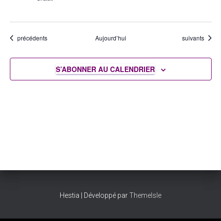
Évènements
Évènements
précédents
Aujourd’hui
suivants
S’ABONNER AU CALENDRIER
Hestia | Développé par
ThemeIsle