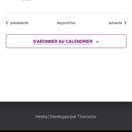
Évènements
Évènements
précédents
Aujourd’hui
suivants
S’ABONNER AU CALENDRIER
Hestia | Développé par
ThemeIsle