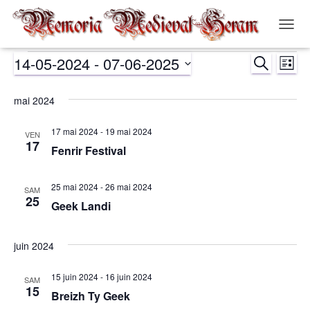
OUVR
LA
14-05-2024
 - 
07-06-2025
RECHERCH
NAVIG
Évènements
Nav
Recher
LISTE
Sélectionnez
de
et
une
mai 2024
date.
vue
navigat
17 mai 2024
-
19 mai 2024
VEN
Év
17
Fenrir Festival
de
25 mai 2024
-
26 mai 2024
vues
SAM
25
Geek Landi
Évènem
juin 2024
15 juin 2024
-
16 juin 2024
SAM
15
Breizh Ty Geek