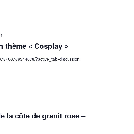
24
n thème « Cosplay »
1678406766344078/?active_tab=discussion
 la côte de granit rose –