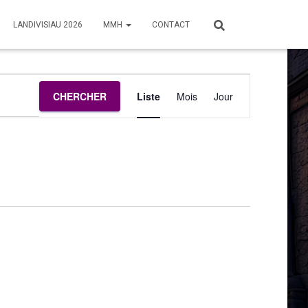
LANDIVISIAU 2026
MMH
CONTACT
Navigation
CHERCHER
Liste
Mois
Jour
de
vues
Évènement