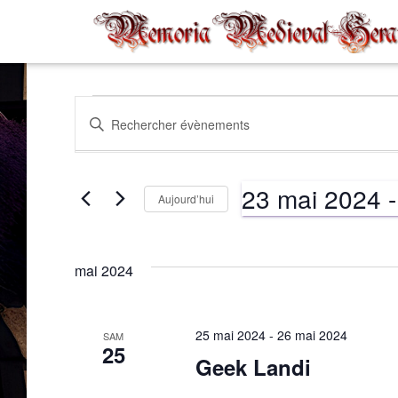
Évènements
Recherche
Saisir
mot-
clé.
et
Rechercher
23 mai 2024
 -
Évènements
Aujourd’hui
par
navigation
Sélectionnez
mot-
une
clé.
date.
mai 2024
de
vues
25 mai 2024
-
26 mai 2024
SAM
25
Geek Landi
Évènements