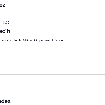
ez
4 18:00
ec’h
e Keranflec'h, Milizac-Guipronvel, France
adez