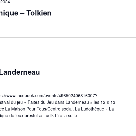
 2024
unique – Tolkien
 Landerneau
tps://www.facebook.com/events/496502406316007?
stival du jeu « Faites du Jeu dans Landerneau » les 12 & 13
vec La Maison Pour Tous/Centre social, La Ludothèque « La
tique de jeux brestoise Ludik
Lire la suite