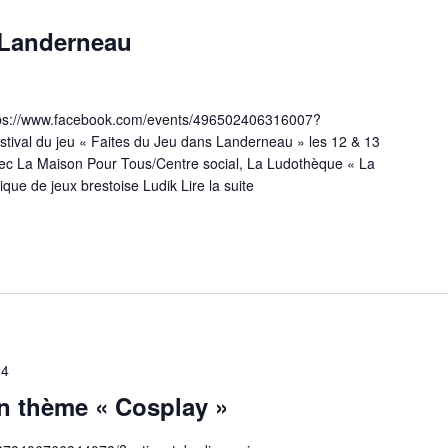
 Landerneau
tps://www.facebook.com/events/496502406316007?
stival du jeu « Faites du Jeu dans Landerneau » les 12 & 13
vec La Maison Pour Tous/Centre social, La Ludothèque « La
tique de jeux brestoise Ludik
Lire la suite
24
n thème « Cosplay »