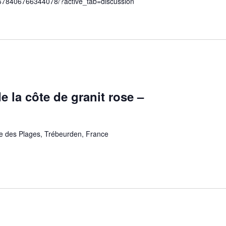
1678406766344078/?active_tab=discussion
 la côte de granit rose –
e des Plages, Trébeurden, France