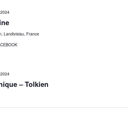
 2024
ine
, Landivisiau, France
 FACEBOOK
 2024
unique – Tolkien