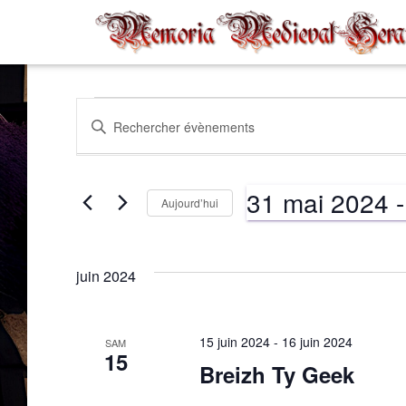
Évènements
Recherche
Saisir
mot-
clé.
et
Rechercher
31 mai 2024
 -
Évènements
Aujourd’hui
par
navigation
Sélectionnez
mot-
une
clé.
date.
juin 2024
de
vues
15 juin 2024
-
16 juin 2024
SAM
15
Breizh Ty Geek
Évènements