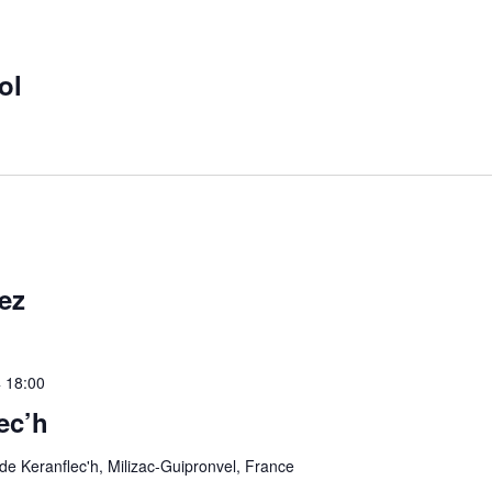
ol
ez
4 18:00
ec’h
e Keranflec'h, Milizac-Guipronvel, France