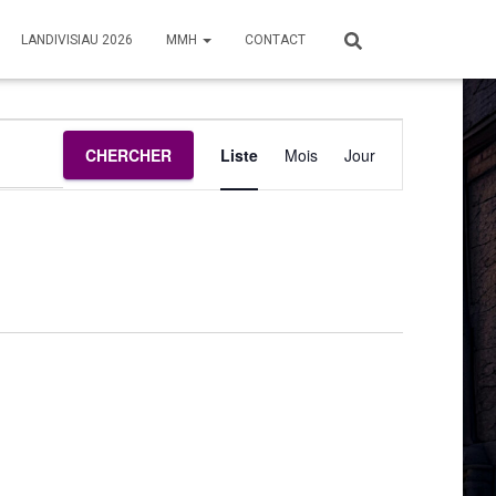
LANDIVISIAU 2026
MMH
CONTACT
Navigation
CHERCHER
Liste
Mois
Jour
de
vues
Évènement