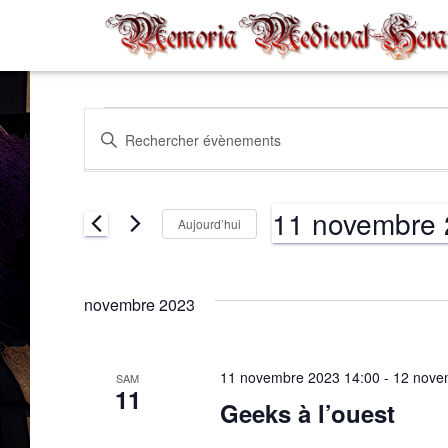
Évènements
Recherche
Saisir
mot-
clé.
et
Rechercher
11 novembre
Évènements
Aujourd’hui
par
navigation
Sélectionnez
mot-
une
clé.
date.
novembre 2023
de
vues
11 novembre 2023 14:00
-
12 nove
SAM
11
Geeks à l’ouest
Évènements