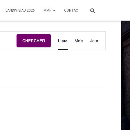
LANDIVISIAU 2026
MMH
CONTACT
Navigation
CHERCHER
Liste
Mois
Jour
de
vues
Évènement