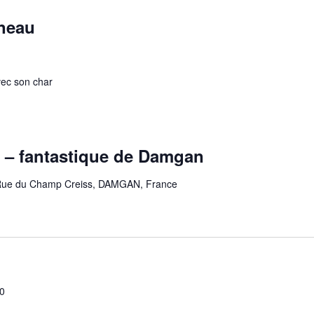
neau
vec son char
 – fantastique de Damgan
Rue du Champ Creiss, DAMGAN, France
00