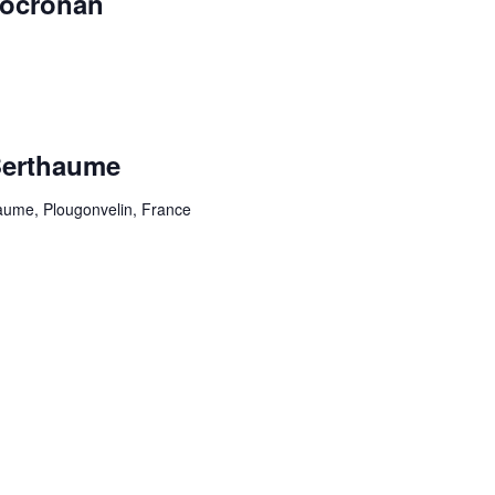
Locronan
Berthaume
ume, Plougonvelin, France