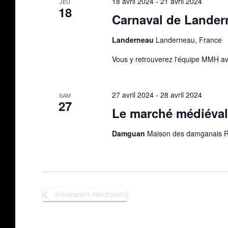
18 avril 2024
-
21 avril 2024
JEU
18
Carnaval de Lander
Landerneau
Landerneau, France
Vous y retrouverez l'équipe MMH a
27 avril 2024
-
28 avril 2024
SAM
27
Le marché médiéval
Damguan
Maison des damganais 
ÉVÈNEMENTS
PRÉCÉDENTS