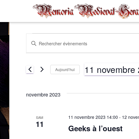
Évènements
Recherche
Saisir
mot-
clé.
et
Rechercher
11 novembre
Évènements
Aujourd’hui
par
navigation
Sélectionnez
mot-
une
clé.
date.
novembre 2023
de
vues
11 novembre 2023 14:00
-
12 nove
SAM
11
Geeks à l’ouest
Évènements