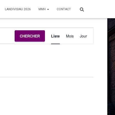
LANDIVISIAU 2026
MMH
CONTACT
Navigation
CHERCHER
Liste
Mois
Jour
de
vues
Évènement