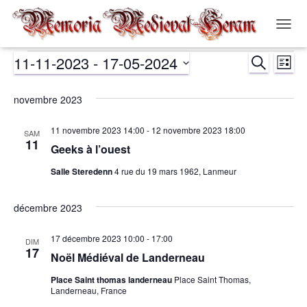
OUVR
LA
11-11-2023
 - 
17-05-2024
RECHERCH
NAVIG
Évènements
Nav
Recher
LISTE
Sélectionnez
de
et
une
novembre 2023
date.
vue
navigat
11 novembre 2023 14:00
-
12 novembre 2023 18:00
SAM
Év
11
Geeks à l’ouest
de
Salle Steredenn
4 rue du 19 mars 1962, Lanmeur
vues
décembre 2023
Évènem
17 décembre 2023 10:00
-
17:00
DIM
17
Noël Médiéval de Landerneau
Place Saint thomas landerneau
Place Saint Thomas,
Landerneau, France