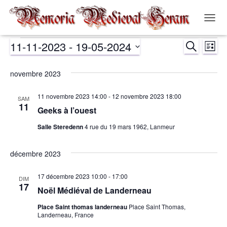
OUVR
LA
11-11-2023
 - 
19-05-2024
RECHERCH
NAVIG
Évènements
Nav
Recher
LISTE
Sélectionnez
de
et
une
novembre 2023
date.
vue
navigat
11 novembre 2023 14:00
-
12 novembre 2023 18:00
SAM
Év
11
Geeks à l’ouest
de
Salle Steredenn
4 rue du 19 mars 1962, Lanmeur
vues
décembre 2023
Évènem
17 décembre 2023 10:00
-
17:00
DIM
17
Noël Médiéval de Landerneau
Place Saint thomas landerneau
Place Saint Thomas,
Landerneau, France