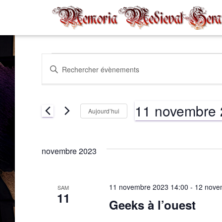
Évènements
Recherche
Saisir
mot-
clé.
et
Rechercher
11 novembre
Évènements
Aujourd’hui
par
navigation
Sélectionnez
mot-
une
clé.
date.
novembre 2023
de
vues
11 novembre 2023 14:00
-
12 nove
SAM
11
Geeks à l’ouest
Évènements