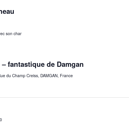
neau
vec son char
 – fantastique de Damgan
Rue du Champ Creiss, DAMGAN, France
00