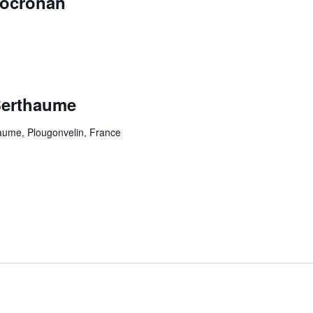
Locronan
Berthaume
ume, Plougonvelin, France