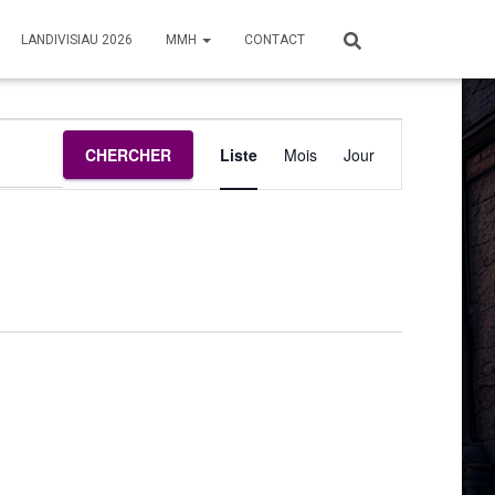
LANDIVISIAU 2026
MMH
CONTACT
Navigation
CHERCHER
Liste
Mois
Jour
de
vues
Évènement