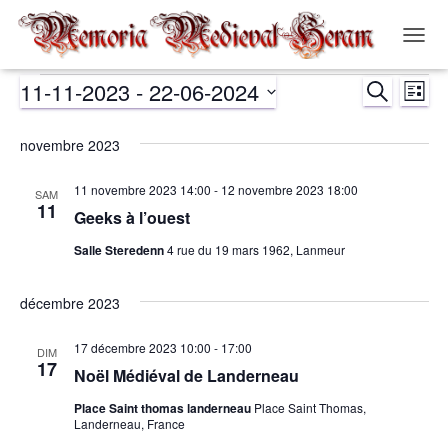
OUVR
LA
11-11-2023
 - 
22-06-2024
RECHERCH
NAVIG
Évènements
Nav
Recher
LISTE
Sélectionnez
de
et
une
novembre 2023
date.
vue
navigat
11 novembre 2023 14:00
-
12 novembre 2023 18:00
SAM
Év
11
Geeks à l’ouest
de
Salle Steredenn
4 rue du 19 mars 1962, Lanmeur
vues
décembre 2023
Évènem
17 décembre 2023 10:00
-
17:00
DIM
17
Noël Médiéval de Landerneau
Place Saint thomas landerneau
Place Saint Thomas,
Landerneau, France