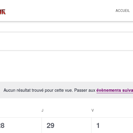
ACCUEIL
Aucun résultat trouvé pour cette vue. Passer aux
évènements suiv
Notice
RCREDI
J
JEUDI
V
VENDREDI
0
0
0
28
29
1