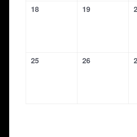
0
0
18
19
évènement,
évènement,
0
0
25
26
évènement,
évènement,