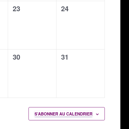
0
0
23
24
,
évènement,
évènement,
0
0
30
31
,
évènement,
évènement,
S’ABONNER AU CALENDRIER