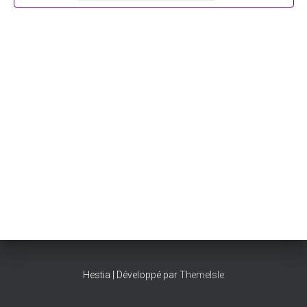
Hestia | Développé par
ThemeIsle