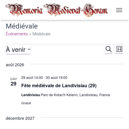
OUVR
LA
Médiévale
NAVIG
Évènements
Médiévale
À venir
RECHERCH
Évènements
Nav
Recher
LISTE
Sélectionnez
de
et
une
août 2026
date.
vue
navigat
29 août 14:00
-
30 août 19:00
SAM
Év
29
Fête médiévale de Landivisiau (29)
de
Landivisiau
Parc de Kréac'h Kélenn, Landivisiau, France
vues
Gratuit
Évènem
décembre 2027