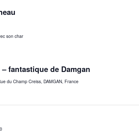
neau
vec son char
 – fantastique de Damgan
Rue du Champ Creiss, DAMGAN, France
00