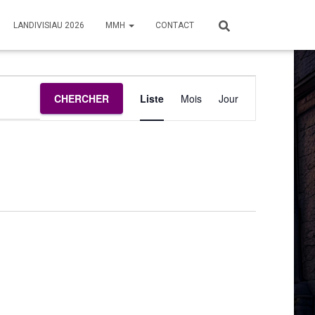
LANDIVISIAU 2026
MMH
CONTACT
Navigation
CHERCHER
Liste
Mois
Jour
de
vues
Évènement