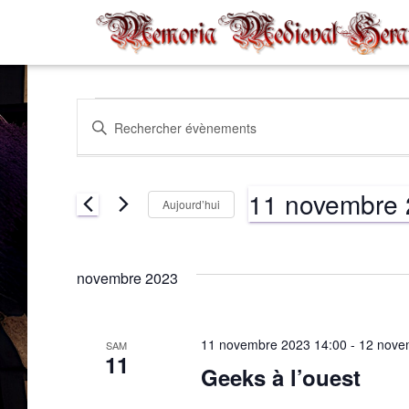
Évènements
Recherche
Saisir
mot-
clé.
et
Rechercher
11 novembre
Évènements
Aujourd’hui
par
navigation
Sélectionnez
mot-
une
clé.
date.
novembre 2023
de
vues
11 novembre 2023 14:00
-
12 nove
SAM
11
Geeks à l’ouest
Évènements