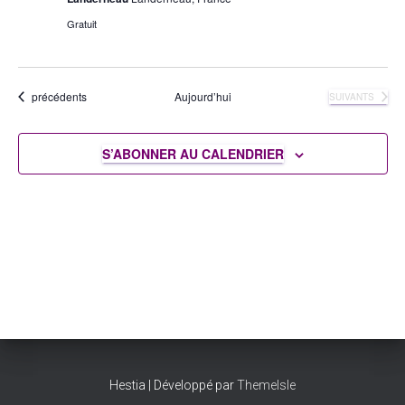
Gratuit
Évènements
précédents
Aujourd’hui
ÉVÈNEMENTS
SUIVANTS
S’ABONNER AU CALENDRIER
Hestia | Développé par
ThemeIsle