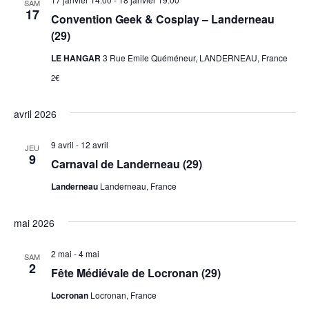
SAM
17
Convention Geek & Cosplay – Landerneau
(29)
LE HANGAR
3 Rue Emile Quéméneur, LANDERNEAU, France
2€
avril 2026
9 avril
-
12 avril
JEU
9
Carnaval de Landerneau (29)
Landerneau
Landerneau, France
mai 2026
2 mai
-
4 mai
SAM
2
Fête Médiévale de Locronan (29)
Locronan
Locronan, France