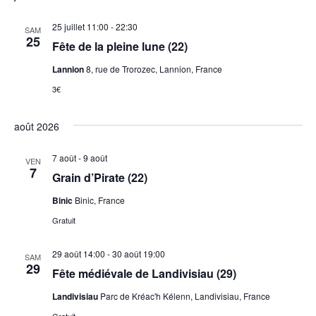
25 juillet 11:00
-
22:30
SAM
25
Fête de la pleine lune (22)
Lannion
8, rue de Trorozec, Lannion, France
3€
août 2026
7 août
-
9 août
VEN
7
Grain d’Pirate (22)
Binic
Binic, France
Gratuit
29 août 14:00
-
30 août 19:00
SAM
29
Fête médiévale de Landivisiau (29)
Landivisiau
Parc de Kréac'h Kélenn, Landivisiau, France