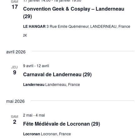
SAM
17
Convention Geek & Cosplay – Landerneau
(29)
LE HANGAR
3 Rue Emile Quéméneur, LANDERNEAU, France
2€
avril 2026
9 avril
-
12 avril
JEU
9
Carnaval de Landerneau (29)
Landerneau
Landerneau, France
mai 2026
2 mai
-
4 mai
SAM
2
Fête Médiévale de Locronan (29)
Locronan
Locronan, France