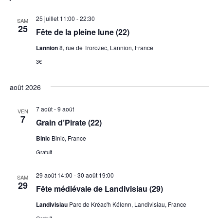
25 juillet 11:00
-
22:30
SAM
25
Fête de la pleine lune (22)
Lannion
8, rue de Trorozec, Lannion, France
3€
août 2026
7 août
-
9 août
VEN
7
Grain d’Pirate (22)
Binic
Binic, France
Gratuit
29 août 14:00
-
30 août 19:00
SAM
29
Fête médiévale de Landivisiau (29)
Landivisiau
Parc de Kréac'h Kélenn, Landivisiau, France