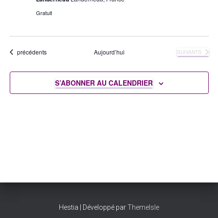
Gratuit
Évènements
précédents
Aujourd’hui
ÉVÈNEMENTS
SUIVANTS
S’ABONNER AU CALENDRIER
Hestia | Développé par
ThemeIsle