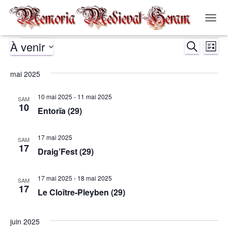
OUVR
LA
À venir
RECHERCH
NAVIG
Évènements
Nav
Recher
LISTE
Sélectionnez
de
et
une
mai 2025
date.
vue
navigat
10 mai 2025
-
11 mai 2025
SAM
Év
10
Entorïa (29)
de
17 mai 2025
vues
SAM
17
Draig’Fest (29)
Évènem
17 mai 2025
-
18 mai 2025
SAM
17
Le Cloître-Pleyben (29)
juin 2025