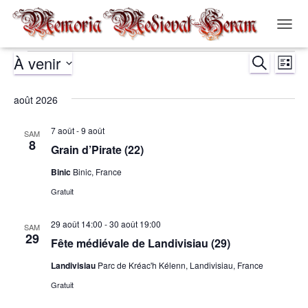
OUVR
LA
À venir
RECHERCH
NAVIG
Évènements
Nav
Recher
LISTE
Sélectionnez
de
et
une
août 2026
date.
vue
navigat
7 août
-
9 août
SAM
Év
8
Grain d’Pirate (22)
de
Binic
Binic, France
vues
Gratuit
Évènem
29 août 14:00
-
30 août 19:00
SAM
29
Fête médiévale de Landivisiau (29)
Landivisiau
Parc de Kréac'h Kélenn, Landivisiau, France
Gratuit