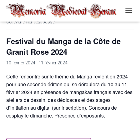
« Tous les Évènements
O
U
Cet évènement est passé.
V
R
Festival du Manga de la Côte de
I
R
Granit Rose 2024
/
F
10 février 2024
-
11 février 2024
E
R
M
Cette rencontre sur le thème du Manga revient en 2024
E
pour une seconde édition qui se déroulera du 10 au 11
R
février 2024 en présence de mangakas français avec des
L
ateliers de dessin, des dédicaces et des stages
A
N
d’initiation au digital (sur inscription). Concours de
A
cosplay le dimanche. Présence d’exposants.
V
I
G
A