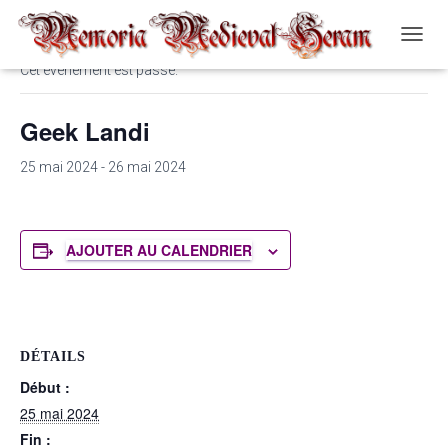
« Tous les Évènements
O
U
Cet évènement est passé.
V
R
Geek Landi
I
R
/
25 mai 2024
-
26 mai 2024
F
E
R
M
AJOUTER AU CALENDRIER
E
R
L
A
N
A
DÉTAILS
V
Début :
I
25 mai 2024
G
A
Fin :