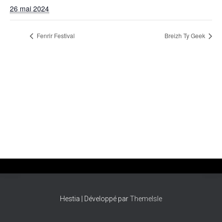
T
26 mai 2024
I
O
N
Fenrir Festival
Breizh Ty Geek
Hestia | Développé par
ThemeIsle