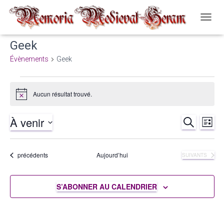
OUVRI
LA
Geek
NAVIG
Évènements
Geek
Évènements
Aucun résultat trouvé.
Notice
À venir
RECHERCH
Nav
Recher
LISTE
Sélectionnez
de
et
une
Évènements
précédents
Aujourd’hui
ÉVÈNEMENTS
SUIVANTS
date.
vue
navigat
Év
S’ABONNER AU CALENDRIER
de
vues