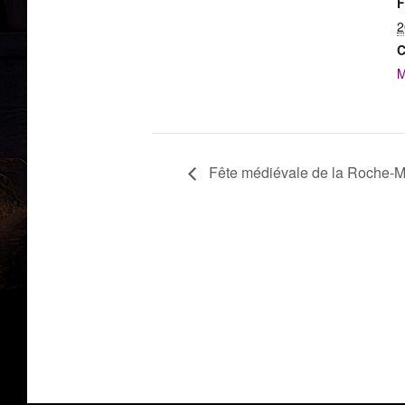
F
2
C
M
Fête médiévale de la Roche-M