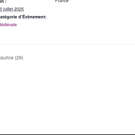
France
in :
0 juillet 2025
atégorie d’Évènement:
édiévale
aurice (29)