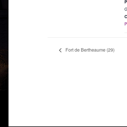
P
G
C
P
Fort de Bertheaume (29)