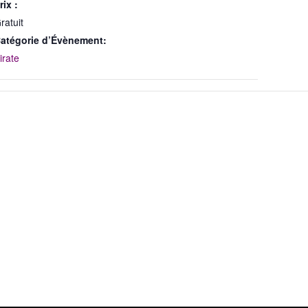
rix :
ratuit
atégorie d’Évènement:
irate