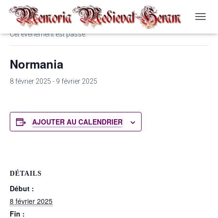
« Tous les Évènements
O
U
Cet évènement est passé.
V
R
Normania
I
R
/
8 février 2025
-
9 février 2025
F
E
R
M
AJOUTER AU CALENDRIER
E
R
L
A
N
A
DÉTAILS
V
Début :
I
8 février 2025
G
A
Fin :