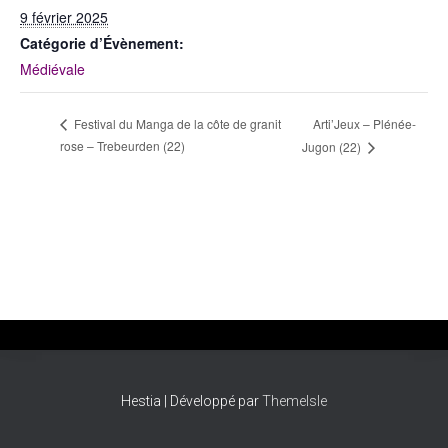
T
9 février 2025
I
O
Catégorie d’Évènement:
N
Médiévale
Arti’Jeux – Plénée-
Festival du Manga de la côte de granit
rose – Trebeurden (22)
Jugon (22)
Hestia | Développé par
ThemeIsle