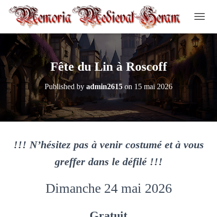
O
U
V
R
I
Fête du Lin à Roscoff
R
/
Published by
admin2615
on
15 mai 2026
F
E
R
M
E
R
!!! N’hésitez pas à venir costumé et à vous
L
A
greffer dans le défilé !!!
N
A
V
Dimanche 24 mai 2026
I
G
A
Gratuit