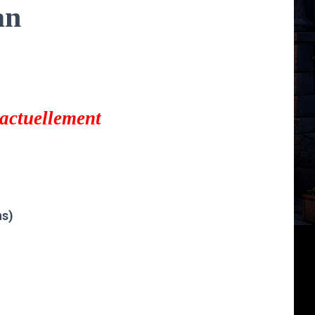
an
 actuellement
ns)