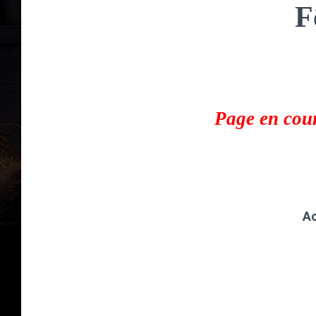
F
Page en cour
Ac