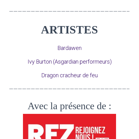
———————————————————————————–
ARTISTES
Bardawen
Ivy Burton (Asgardian performeurs)
Dragon cracheur de feu
———————————————————————————–
Avec la présence de :