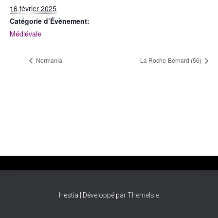
T
16 février 2025
I
O
Catégorie d’Évènement:
N
Médiévale
Normania
La Roche-Bernard (56)
Hestia | Développé par
ThemeIsle