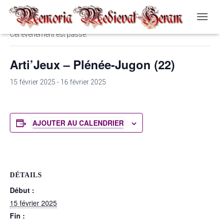
« Tous les Évènements
O
U
Cet évènement est passé.
V
R
Arti’Jeux – Plénée-Jugon (22)
I
R
/
15 février 2025
-
16 février 2025
F
E
R
M
AJOUTER AU CALENDRIER
E
R
L
A
N
A
DÉTAILS
V
Début :
I
15 février 2025
G
A
Fin :