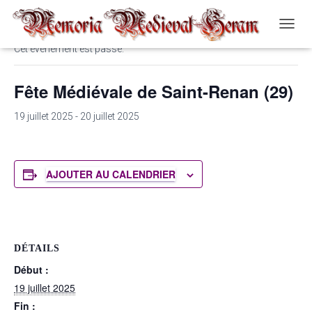
« Tous les Évènements
O
U
Cet évènement est passé.
V
R
Fête Médiévale de Saint-Renan (29)
I
R
/
19 juillet 2025
-
20 juillet 2025
F
E
R
M
AJOUTER AU CALENDRIER
E
R
L
A
N
A
DÉTAILS
V
Début :
I
19 juillet 2025
G
A
Fin :