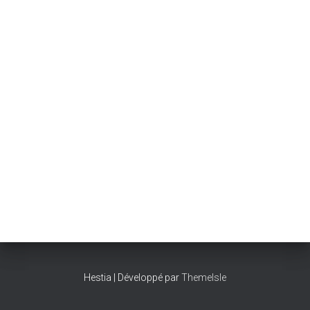
Hestia | Développé par
ThemeIsle