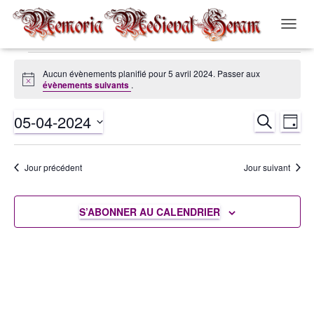
OUVRI
LA
NAVIG
Évènements
Aucun évènements planifié pour 5 avril 2024. Passer aux
Notice
évènements suivants
.
for
05-04-2024
RECHERCH
Nav
Recher
JOUR
5
Sélectionnez
de
et
une
avril
Jour précédent
Jour suivant
date.
vue
navigat
2024
Év
S’ABONNER AU CALENDRIER
de
vues
Évènem