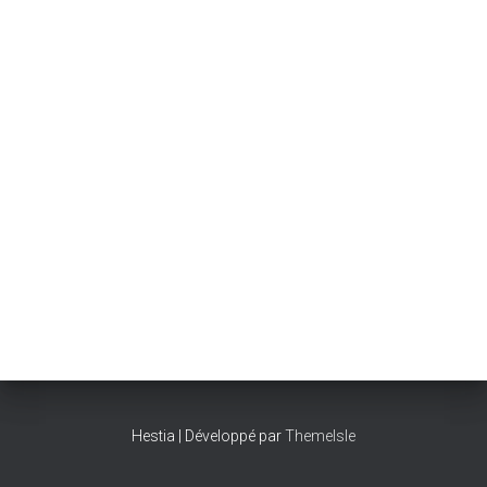
Hestia | Développé par
ThemeIsle