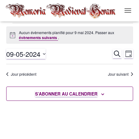
OUVRI
LA
NAVIG
Évènements
Aucun évènements planifié pour 9 mai 2024. Passer aux
Notice
évènements suivants
.
for
09-05-2024
RECHERCH
Nav
Recher
JOUR
9
Sélectionnez
de
et
une
mai
Jour précédent
Jour suivant
date.
vue
navigat
2024
Év
S’ABONNER AU CALENDRIER
de
vues
Évènem