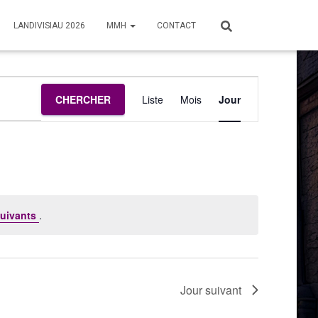
LANDIVISIAU 2026
MMH
CONTACT
Navigation
CHERCHER
Liste
Mois
Jour
de
vues
Évènement
uivants
.
Jour suivant