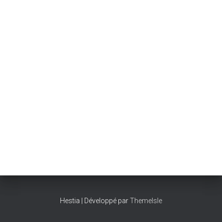
Hestia | Développé par
ThemeIsle