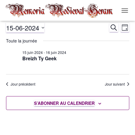
OUVR
LA
15-06-2024
RECHERCH
NAVIG
Évènements
Nav
Recher
JOUR
Sélectionnez
de
Toute la journée
et
for
une
date.
vue
15 juin 2024
-
16 juin 2024
navigat
15
Breizh Ty Geek
Év
de
juin
vues
Jour précédent
Jour suivant
2024
Évènem
S’ABONNER AU CALENDRIER