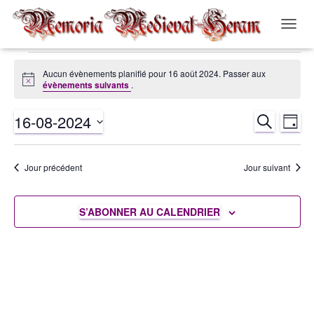
OUVRI
LA
NAVIG
Évènements
Aucun évènements planifié pour 16 août 2024. Passer aux
Notice
évènements suivants
.
for
16-08-2024
RECHERCH
Nav
Recher
JOUR
16
Sélectionnez
de
et
une
août
Jour précédent
Jour suivant
date.
vue
navigat
2024
Év
S’ABONNER AU CALENDRIER
de
vues
Évènem