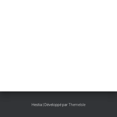
Hestia | Développé par
ThemeIsle