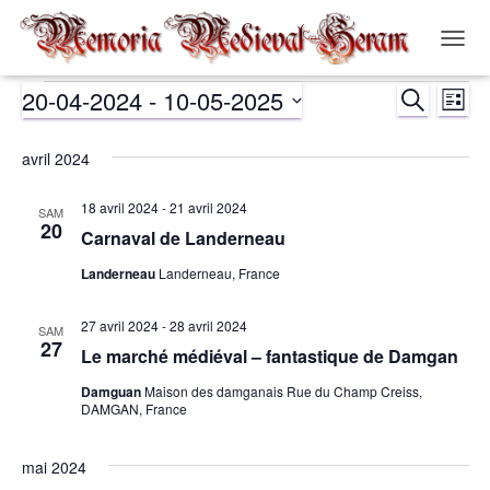
OUVR
LA
20-04-2024
 - 
10-05-2025
RECHERCH
NAVIG
Évènements
Nav
Recher
LISTE
Sélectionnez
de
et
une
avril 2024
date.
vue
navigat
18 avril 2024
-
21 avril 2024
SAM
Év
20
Carnaval de Landerneau
de
Landerneau
Landerneau, France
vues
27 avril 2024
-
28 avril 2024
SAM
27
Évènem
Le marché médiéval – fantastique de Damgan
Damguan
Maison des damganais Rue du Champ Creiss,
DAMGAN, France
mai 2024